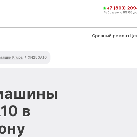
+7 (863) 209
Работаем с
09:00
д
Срочный ремонт
Це
машин Krups
/
XN250A10
машины
10 в
ону