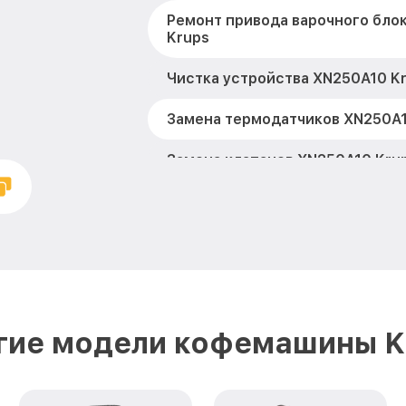
Ремонт привода варочного бло
Krups
Чистка устройства XN250A10 K
Замена термодатчиков XN250A1
Замена клапанов XN250A10 Kru
Замена микропереключателей 
Krups
Ремонт или замена флоуметра 
Krups
Замена сальников XN250A10 Kr
гие модели кофемашины K
Замена переходников XN250A10
Замена уплотнительных колец