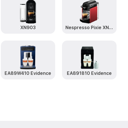
от 2000₽
Заказать
от 3000₽
Заказать
XN903
Nespresso Pixie XN 3006
от 3000₽
0 Krups
Заказать
 блока
от 6000₽
Заказать
EA89W410 Evidence
EA891810 Evidence