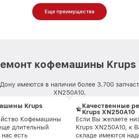
Еще преимущества
ремонт кофемашины Krups
Дону имеются в наличии более 3.700 запча
XN250A10.
ашины Krups
Качественные р
Krups XN250A10
ройство Кофемашины
Если Вы желаете н
 еще длительный
Krups XN250A10, к В
 нас есть
складе имеются на