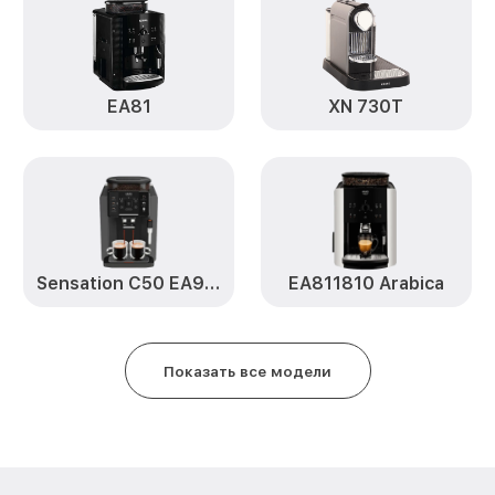
Krups
Замена помпы XN250A10 Krups
EA81
XN 730T
Ремонт гидросистемы XN250A1
Ремонт или замена заварочного
XN250A10 Krups
Sensation C50 EA910810
EA811810 Arabica
Показать все модели