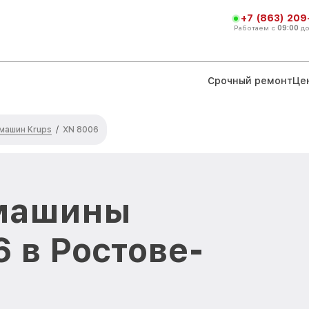
+7 (863) 209
Работаем с
09:00
д
Срочный ремонт
Це
машин Krups
/
XN 8006
машины
 в Ростове-