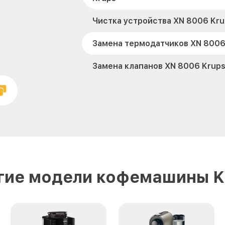
Чистка устройства XN 8006 Kru
Замена термодатчиков XN 8006
Замена клапанов XN 8006 Krup
Замена микропереключателей 
Ремонт или замена флоуметра 
Замена сальников XN 8006 Kru
Замена переходников XN 8006 
гие модели кофемашины K
Замена уплотнительных колец 
Замена помпы XN 8006 Krups
Ремонт гидросистемы XN 8006