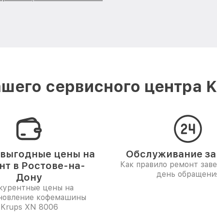
шего сервисного центра K
выгодные цены на
Обслуживание за 
нт в Ростове-на-
Как правило ремонт зав
день обращени
Дону
курентные цены на
новление кофемашины
Krups XN 8006