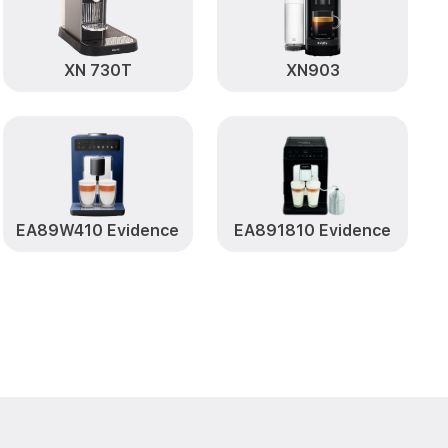
 блока XN
от 6000₽
Заказать
XN 730T
XN903
EA89W410 Evidence
EA891810 Evidence