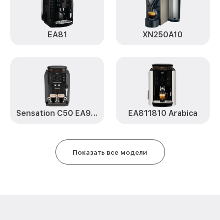
Ремонт или замена заварочного
8006 Krups
EA81
XN250A10
Sensation C50 EA910810
EA811810 Arabica
Показать все модели