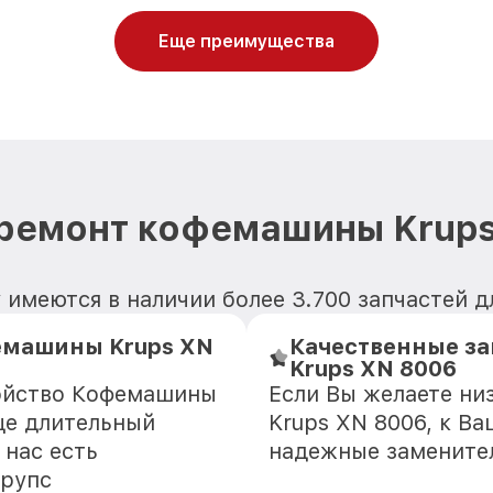
Еще преимущества
 ремонт кофемашины Krups
 имеются в наличии более 3.700 запчастей 
емашины Krups XN
Качественные з
Krups XN 8006
ройство Кофемашины
Если Вы желаете н
ще длительный
Krups XN 8006, к В
 нас есть
надежные замените
Крупс